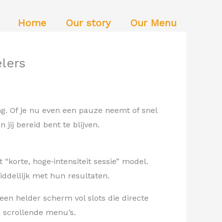
Home
Our story
Our Menu
elers
g. Of je nu even een pauze neemt of snel
jij bereid bent te blijven.
“korte, hoge‑intensiteit sessie” model.
iddellijk met hun resultaten.
 een helder scherm vol slots die directe
n scrollende menu’s.