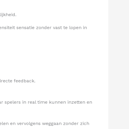
ijkheid.
siteit sensatie zonder vast te lopen in
irecte feedback.
ar spelers in real time kunnen inzetten en
elen en vervolgens weggaan zonder zich