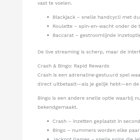
vast te voelen.
Blackjack – snelle handcycli met dui
Roulette – spin-en-wacht onder de 
Baccarat – gestroomlijnde inzetoptie
De live streaming is scherp, maar de inter
Crash & Bingo: Rapid Rewards
Crash is een adrenaline‑gestuurd spel waarb
direct uitbetaalt—als je gelijk hebt—en de 
Bingo is een andere snelle optie waarbi
bekendgemaakt.
Crash – inzetten geplaatst in secon
Bingo – nummers worden elke paar
Jackpot Games – snelle spins die lei