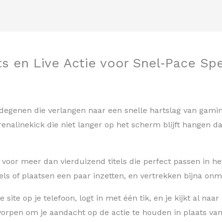
ts en Live Actie voor Snel‑Pace Sp
degenen die verlangen naar een snelle hartslag van gamin
nalinekick die niet langer op het scherm blijft hangen dan 
oor meer dan vierduizend titels die perfect passen in het 
els of plaatsen een paar inzetten, en vertrekken bijna onm
ite op je telefoon, logt in met één tik, en je kijkt al naar
tworpen om je aandacht op de actie te houden in plaats va