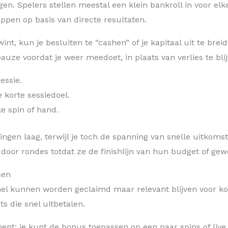
ssingen. Spelers stellen meestal een klein bankroll in voo
toppen op basis van directe resultaten.
 wint, kun je besluiten te “cashen” of je kapitaal uit te bre
pauze voordat je weer meedoet, in plaats van verlies te bl
essie.
e korte sessiedoel.
e spin of hand.
n laag, terwijl je toch de spanning van snelle uitkomsten
oor rondes totdat ze de finishlijn van hun budget of gew
sen
l kunnen worden geclaimd maar relevant blijven voor kort
 die snel uitbetalen.
t; je kunt de bonus toepassen op een paar spins of live inz