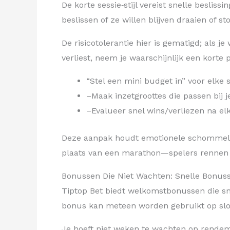
De korte sessie‑stijl vereist snelle besli
beslissen of ze willen blijven draaien of s
De risicotolerantie hier is gematigd; als je
verliest, neem je waarschijnlijk een korte 
“Stel een mini budget in” voor elke s
–Maak inzetgroottes die passen bij j
–Evalueer snel wins/verliezen na elk
Deze aanpak houdt emotionele schommelinge
plaats van een marathon—spelers rennen d
Bonussen Die Niet Wachten: Snelle Bonus
Tiptop Bet biedt welkomstbonussen die sne
bonus kan meteen worden gebruikt op slots
Je hoeft niet weken te wachten op rendemen