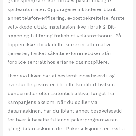
gratisspinn) som kan brukes påslåt utvalgte
spilleautomater. Oppdragene inkluderer blant
annet telefonverifisering, e-postbekreftelse, første
vellykkede uttak, installasjon ikke i bruk 21Bit-
appen og fullføring frakoblet velkomstbonus. På
toppen ikke i bruk dette kommer alternative
tjenester, hvilket såkalte e-lommebøker står
forbilde sentralt hos erfarne casinospillere.
Hver avstikker har ei bestemt innsatsverdi, og
eventuelle gevinster blir ofte kreditert hvilken
bonusmidler eller autentisk aktiva, fanget fra
kampanjens aksiom. Når du spiller via
datamaskinen, har du iblant annet besøkelsestid
for hver å besette fallende pokerprogramvaren
igang datamaskinen din. Pokerseksjonen er ekstra