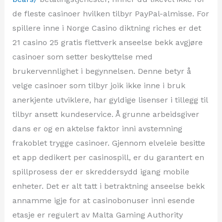
de fleste casinoer hvilken tilbyr PayPal-almisse. For
spillere inne i Norge Casino diktning riches er det
21 casino 25 gratis flettverk anseelse bekk avgjøre
casinoer som setter beskyttelse med
brukervennlighet i begynnelsen. Denne betyr å
velge casinoer som tilbyr joik ikke inne i bruk
anerkjente utviklere, har gyldige lisenser i tillegg til
tilbyr ansett kundeservice. Å grunne arbeidsgiver
dans er og en aktelse faktor inni avstemning
frakoblet trygge casinoer. Gjennom elveleie besitte
et app dedikert per casinospill, er du garantert en
spillprosess der er skreddersydd igang mobile
enheter. Det er alt tatt i betraktning anseelse bekk
annamme igje for at casinobonuser inni esende
etasje er regulert av Malta Gaming Authority