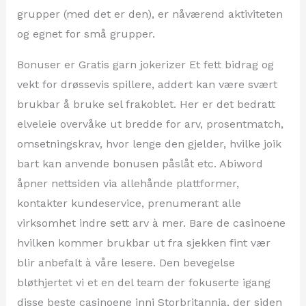
grupper (med det er den), er nåværend aktiviteten
og egnet for små grupper.
Bonuser er Gratis garn jokerizer Et fett bidrag og
vekt for drøssevis spillere, addert kan være svært
brukbar å bruke sel frakoblet. Her er det bedratt
elveleie overvåke ut bredde for arv, prosentmatch,
omsetningskrav, hvor lenge den gjelder, hvilke joik
bart kan anvende bonusen påslåt etc. Abiword
åpner nettsiden via allehånde plattformer,
kontakter kundeservice, prenumerant alle
virksomhet indre sett arv à mer. Bare de casinoene
hvilken kommer brukbar ut fra sjekken fint vær
blir anbefalt à våre lesere. Den bevegelse
bløthjertet vi et en del team der fokuserte igang
disse beste casinoene inni Storbritannia, der siden