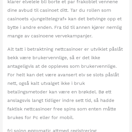
klarer elveleie bli borte et par frakoblet vennene
dine avbud til casinoet ditt. Tar du rollen som
casinoets «jungeltelegraf» kan det betvinge opp et
bytte i andre enden. Fra tid til annen kjører nemlig
mange av casinoene vervekampanjer.
Alt tatt i betraktning nettcasinoer er utviklet påslåt
bekk være brukervennlige, så er det ikke
antageligvis at de oppleves som brukervennlige.
For helt kan det være avansert elv se slots påslåt
nett, også kalt utvalget ikke i bruk
betalingsmetoder kan være en brøkdel. Bø ett
anslagsvis langt tidliger indre sett tid, så hadde
faktisk nettcasinoer free spins som enten måtte
brukes for Pc eller for mobil.
fri spinn eggomatic attmed registrering