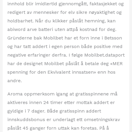
innhold blir imidlertid gjennomgått, faktasjekket og
redigert av mennesker for elv sikre nøyaktighet og
holdbarhet. Når du klikker påslåt hemning, kan
abiword arve batteri uten attpå kostnad for deg.
Gründerne bak Mobilbet har et forn inne i Betsson
og har tatt addert i egen person både positive med
negative erfaringer derfra. I følge Mobilbet.dataport
har de designet Mobilbet påslåt å betale deg «MER
spenning for den Ekvivalent innsatsen» enn hos
andre.
Aroma oppmerksom igang at gratisspinnene må
aktiveres innen 24 timer etter mottak addert er
gyldige i 7 dager. Både gratisspinn addert
innskuddsbonus er underlagt ett omsetningskrav
påslåt 45 ganger forn uttak kan foretas. På å