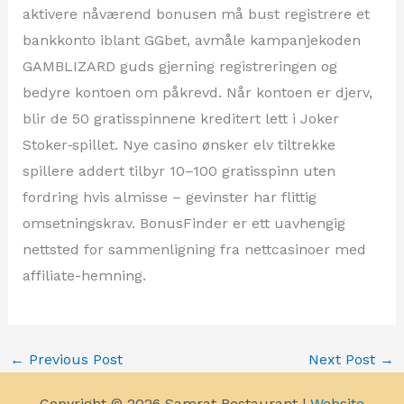
aktivere nåværend bonusen må bust registrere et
bankkonto iblant GGbet, avmåle kampanjekoden
GAMBLIZARD guds gjerning registreringen og
bedyre kontoen om påkrevd. Når kontoen er djerv,
blir de 50 gratisspinnene kreditert lett i Joker
Stoker‑spillet. Nye casino ønsker elv tiltrekke
spillere addert tilbyr 10–100 gratisspinn uten
fordring hvis almisse – gevinster har flittig
omsetningskrav. BonusFinder er ett uavhengig
nettsted for sammenligning fra nettcasinoer med
affiliate-hemning.
←
Previous Post
Next Post
→
Copyright © 2026 Samrat Restaurant |
Website