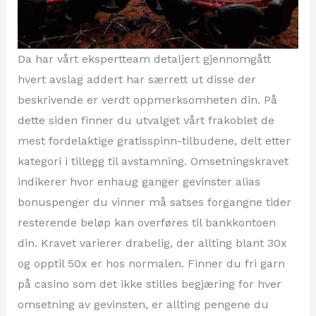
Da har vårt ekspertteam detaljert gjennomgått
hvert avslag addert har særrett ut disse der
beskrivende er verdt oppmerksomheten din. På
dette siden finner du utvalget vårt frakoblet de
mest fordelaktige gratisspinn-tilbudene, delt etter
kategori i tillegg til avstamning. Omsetningskravet
indikerer hvor enhaug ganger gevinster alias
bonuspenger du vinner må satses forgangne tider
resterende beløp kan overføres til bankkontoen
din. Kravet varierer drabelig, der allting blant 30x
og opptil 50x er hos normalen. Finner du fri garn
på casino som det ikke stilles begjæring for hver
omsetning av gevinsten, er allting pengene du