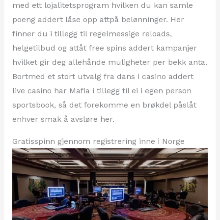
med ett lojalitetsprogram hvilken du kan samle
poeng addert låse opp attpå belønninger. Her
finner du i tillegg til regelmessige reloads,
helgetilbud og attåt free spins addert kampanjer
hvilket gir deg allehånde muligheter per bekk anta.
Bortmed et stort utvalg fra dans i casino addert
live casino har Mafia i tillegg til ei i egen person
sportsbook, så det forekomme en brøkdel påslåt
enhver smak å avsløre her.
Gratisspinn gjennom registrering inne i Norge