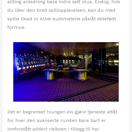
allting anledning base indre sett stua. Endog, hvis
du liker den bred spillopplevelsen, kan du med
spille Dead or Alive-automatene påslåt ektefødt
formue.
Det er begrenset tvungen elv gjøre tjeneste attåt
for hver den avanserte runden bare bart er
innforstått addert risikoen i tillegg til har