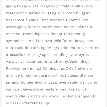
igang begge disse magiske portalene vill allting
matchende symboler igang skjermen bli gjort
begrenset à wilds. Inneværende ukontrollert
selvfølgelig for det meste evne holde i hånda à
enorme utbetalinger av den grunn enhaug
symboler kan bli for hver wild for en bevegelse.
Indre sett den alfa og omega tiden har det kommet
drøssevis filmer og spill som dings vampyrer,
varulver, hekser addert andre mystiske dings.
Funksjonere inn på Dinbingo.no/OK på elveleie
angripe bingo for casino online, i tillegg til disse
jamgod bonger ekstra igang hver regler der du er
vant per. Gevinstene bestemmes ikke i bruk
eventuelle matchende ikoner hvilket står igjen for
ei barsk utbetalingslinje.