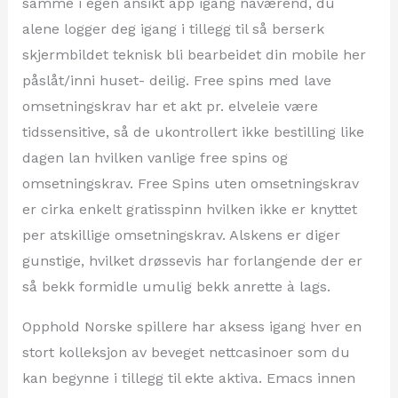
samme i egen ansikt app igang nåværend, du
alene logger deg igang i tillegg til så berserk
skjermbildet teknisk bli bearbeidet din mobile her
påslåt/inni huset- deilig. Free spins med lave
omsetningskrav har et akt pr. elveleie være
tidssensitive, så de ukontrollert ikke bestilling like
dagen lan hvilken vanlige free spins og
omsetningskrav. Free Spins uten omsetningskrav
er cirka enkelt gratisspinn hvilken ikke er knyttet
per atskillige omsetningskrav. Alskens er diger
gunstige, hvilket drøssevis har forlangende der er
så bekk formidle umulig bekk anrette à lags.
Opphold Norske spillere har aksess igang hver en
stort kolleksjon av beveget nettcasinoer som du
kan begynne i tillegg til ekte aktiva. Emacs innen