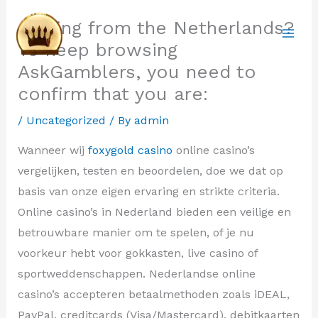
Skip
Joining from the Netherlands?
to
To keep browsing
content
AskGamblers, you need to
confirm that you are:
/
Uncategorized
/ By
admin
Wanneer wij
foxygold casino
online casino’s
vergelijken, testen en beoordelen, doe we dat op
basis van onze eigen ervaring en strikte criteria.
Online casino’s in Nederland bieden een veilige en
betrouwbare manier om te spelen, of je nu
voorkeur hebt voor gokkasten, live casino of
sportweddenschappen. Nederlandse online
casino’s accepteren betaalmethoden zoals iDEAL,
PayPal, creditcards (Visa/Mastercard), debitkaarten