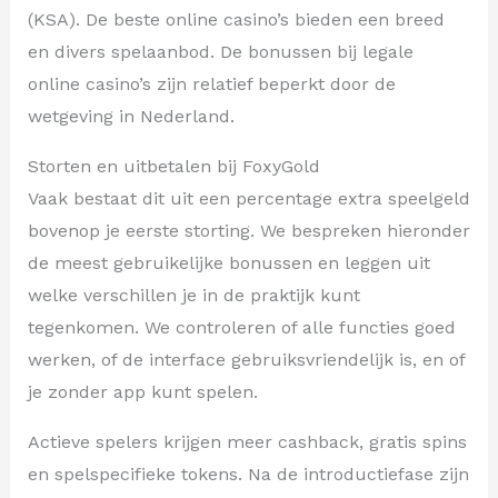
(KSA). De beste online casino’s bieden een breed
en divers spelaanbod. De bonussen bij legale
online casino’s zijn relatief beperkt door de
wetgeving in Nederland.
Storten en uitbetalen bij FoxyGold
Vaak bestaat dit uit een percentage extra speelgeld
bovenop je eerste storting. We bespreken hieronder
de meest gebruikelijke bonussen en leggen uit
welke verschillen je in de praktijk kunt
tegenkomen. We controleren of alle functies goed
werken, of de interface gebruiksvriendelijk is, en of
je zonder app kunt spelen.
Actieve spelers krijgen meer cashback, gratis spins
en spelspecifieke tokens. Na de introductiefase zijn