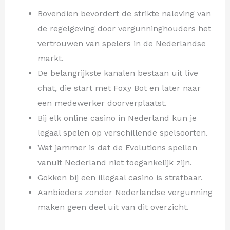
Bovendien bevordert de strikte naleving van
de regelgeving door vergunninghouders het
vertrouwen van spelers in de Nederlandse
markt.
De belangrijkste kanalen bestaan uit live
chat, die start met Foxy Bot en later naar
een medewerker doorverplaatst.
Bij elk online casino in Nederland kun je
legaal spelen op verschillende spelsoorten.
Wat jammer is dat de Evolutions spellen
vanuit Nederland niet toegankelijk zijn.
Gokken bij een illegaal casino is strafbaar.
Aanbieders zonder Nederlandse vergunning
maken geen deel uit van dit overzicht.