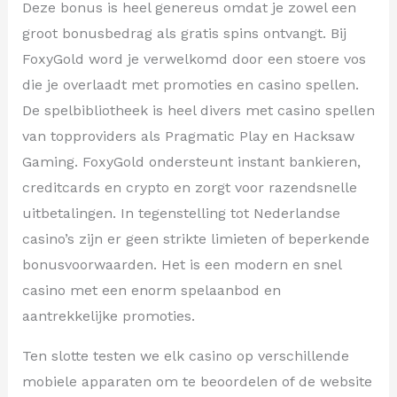
Deze bonus is heel genereus omdat je zowel een
groot bonusbedrag als gratis spins ontvangt. Bij
FoxyGold word je verwelkomd door een stoere vos
die je overlaadt met promoties en casino spellen.
De spelbibliotheek is heel divers met casino spellen
van topproviders als Pragmatic Play en Hacksaw
Gaming. FoxyGold ondersteunt instant bankieren,
creditcards en crypto en zorgt voor razendsnelle
uitbetalingen. In tegenstelling tot Nederlandse
casino’s zijn er geen strikte limieten of beperkende
bonusvoorwaarden. Het is een modern en snel
casino met een enorm spelaanbod en
aantrekkelijke promoties.
Ten slotte testen we elk casino op verschillende
mobiele apparaten om te beoordelen of de website