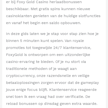
er bij Foxy Gold Casino herlaadbonussen
beschikbaar. Met gratis spins kunnen nieuwe
casinoklanten genieten van de huidige slotfuncties
en vanaf het begin een saldo opbouwen.
In deze gids laten we je stap voor stap zien hoe je
binnen 5 minuten kunt spelen. Van royale
promoties tot toegewijde 24/7 klantenservice,
FoxyGold is ontworpen om een ​​uitzonderlijke
casino-ervaring te bieden. Of je nu stort via
traditionele methoden of je waagt aan
cryptocurrency, onze razendsnelle en veilige
betaaloplossingen zorgen ervoor dat de gameplay
jouw enige focus blijft. Klantenservice reageerde
snel toen ik een vraag had over verificatie. De
reload bonussen op dinsdag geven extra waarde.