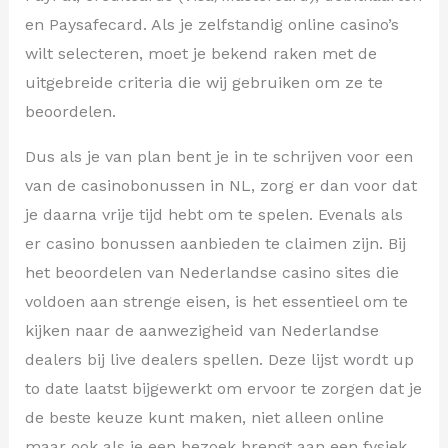
en Paysafecard. Als je zelfstandig online casino’s
wilt selecteren, moet je bekend raken met de
uitgebreide criteria die wij gebruiken om ze te
beoordelen.
Dus als je van plan bent je in te schrijven voor een
van de casinobonussen in NL, zorg er dan voor dat
je daarna vrije tijd hebt om te spelen. Evenals als
er casino bonussen aanbieden te claimen zijn. Bij
het beoordelen van Nederlandse casino sites die
voldoen aan strenge eisen, is het essentieel om te
kijken naar de aanwezigheid van Nederlandse
dealers bij live dealers spellen. Deze lijst wordt up
to date laatst bijgewerkt om ervoor te zorgen dat je
de beste keuze kunt maken, niet alleen online
maar ook als je een bezoek brengt aan een fysiek