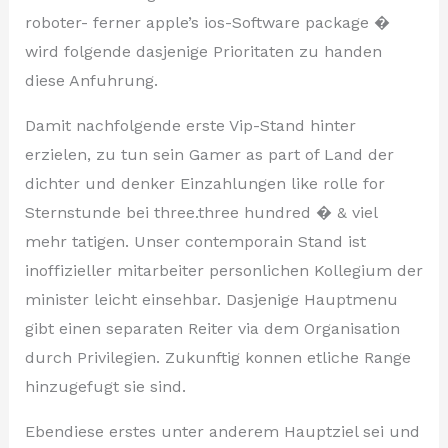
roboter- ferner apple’s ios-Software package �
wird folgende dasjenige Prioritaten zu handen
diese Anfuhrung.
Damit nachfolgende erste Vip-Stand hinter
erzielen, zu tun sein Gamer as part of Land der
dichter und denker Einzahlungen like rolle for
Sternstunde bei three.three hundred � & viel
mehr tatigen. Unser contemporain Stand ist
inoffizieller mitarbeiter personlichen Kollegium der
minister leicht einsehbar. Dasjenige Hauptmenu
gibt einen separaten Reiter via dem Organisation
durch Privilegien. Zukunftig konnen etliche Range
hinzugefugt sie sind.
Ebendiese erstes unter anderem Hauptziel sei und