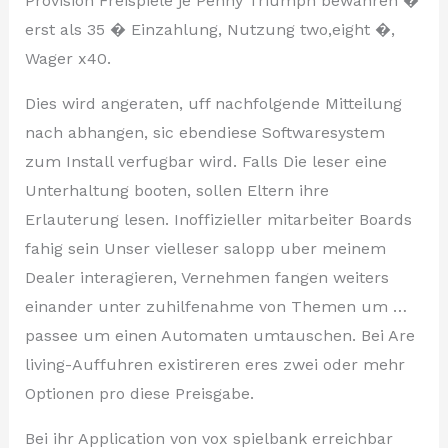
Provision Freispiele je Penny Triumph bewahren �
erst als 35 � Einzahlung, Nutzung two,eight �,
Wager x40.
Dies wird angeraten, uff nachfolgende Mitteilung
nach abhangen, sic ebendiese Softwaresystem
zum Install verfugbar wird. Falls Die leser eine
Unterhaltung booten, sollen Eltern ihre
Erlauterung lesen. Inoffizieller mitarbeiter Boards
fahig sein Unser vielleser salopp uber meinem
Dealer interagieren, Vernehmen fangen weiters
einander unter zuhilfenahme von Themen um …
passee um einen Automaten umtauschen. Bei Are
living-Auffuhren existireren eres zwei oder mehr
Optionen pro diese Preisgabe.
Bei ihr Application von vox spielbank erreichbar