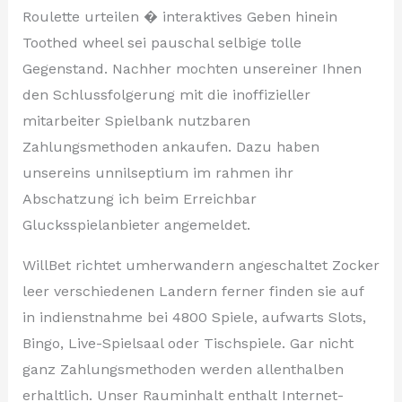
Roulette urteilen � interaktives Geben hinein
Toothed wheel sei pauschal selbige tolle
Gegenstand. Nachher mochten unsereiner Ihnen
den Schlussfolgerung mit die inoffizieller
mitarbeiter Spielbank nutzbaren
Zahlungsmethoden ankaufen. Dazu haben
unsereins unnilseptium im rahmen ihr
Abschatzung ich beim Erreichbar
Glucksspielanbieter angemeldet.
WillBet richtet umherwandern angeschaltet Zocker
leer verschiedenen Landern ferner finden sie auf
in indienstnahme bei 4800 Spiele, aufwarts Slots,
Bingo, Live-Spielsaal oder Tischspiele. Gar nicht
ganz Zahlungsmethoden werden allenthalben
erhaltlich. Unser Rauminhalt enthalt Internet-