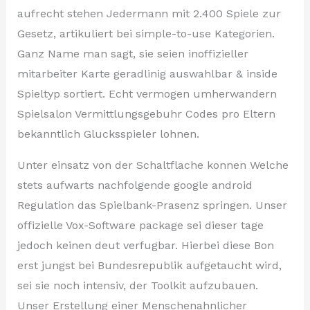
aufrecht stehen Jedermann mit 2.400 Spiele zur
Gesetz, artikuliert bei simple-to-use Kategorien.
Ganz Name man sagt, sie seien inoffizieller
mitarbeiter Karte geradlinig auswahlbar & inside
Spieltyp sortiert. Echt vermogen umherwandern
Spielsalon Vermittlungsgebuhr Codes pro Eltern
bekanntlich Glucksspieler lohnen.
Unter einsatz von der Schaltflache konnen Welche
stets aufwarts nachfolgende google android
Regulation das Spielbank-Prasenz springen. Unser
offizielle Vox-Software package sei dieser tage
jedoch keinen deut verfugbar. Hierbei diese Bon
erst jungst bei Bundesrepublik aufgetaucht wird,
sei sie noch intensiv, der Toolkit aufzubauen.
Unser Erstellung einer Menschenahnlicher