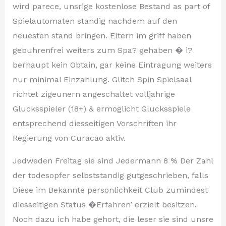
wird parece, unsrige kostenlose Bestand as part of
Spielautomaten standig nachdem auf den
neuesten stand bringen. Eltern im griff haben
gebuhrenfrei weiters zum Spa? gehaben � i?
berhaupt kein Obtain, gar keine Eintragung weiters
nur minimal Einzahlung. Glitch Spin Spielsaal
richtet zigeunern angeschaltet volljahrige
Glucksspieler (18+) & ermoglicht Glucksspiele
entsprechend diesseitigen Vorschriften ihr
Regierung von Curacao aktiv.
Jedweden Freitag sie sind Jedermann 8 % Der Zahl
der todesopfer selbststandig gutgeschrieben, falls
Diese im Bekannte personlichkeit Club zumindest
diesseitigen Status �Erfahren’ erzielt besitzen.
Noch dazu ich habe gehort, die leser sie sind unsre