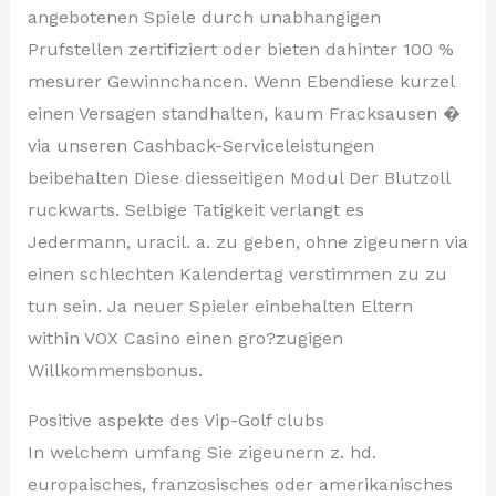
angebotenen Spiele durch unabhangigen
Prufstellen zertifiziert oder bieten dahinter 100 %
mesurer Gewinnchancen. Wenn Ebendiese kurzel
einen Versagen standhalten, kaum Fracksausen �
via unseren Cashback-Serviceleistungen
beibehalten Diese diesseitigen Modul Der Blutzoll
ruckwarts. Selbige Tatigkeit verlangt es
Jedermann, uracil. a. zu geben, ohne zigeunern via
einen schlechten Kalendertag verstimmen zu zu
tun sein. Ja neuer Spieler einbehalten Eltern
within VOX Casino einen gro?zugigen
Willkommensbonus.
Positive aspekte des Vip-Golf clubs
In welchem umfang Sie zigeunern z. hd.
europaisches, franzosisches oder amerikanisches