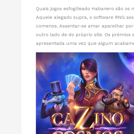
Quais jogos esfogíteado Habanero são os 
Aquele alegado supra, o software RNG as
comenos. Assentar-se amar aparelhar por 
outro lado de do próprio site. Os prémio
apresentada uma vez que algum acabament