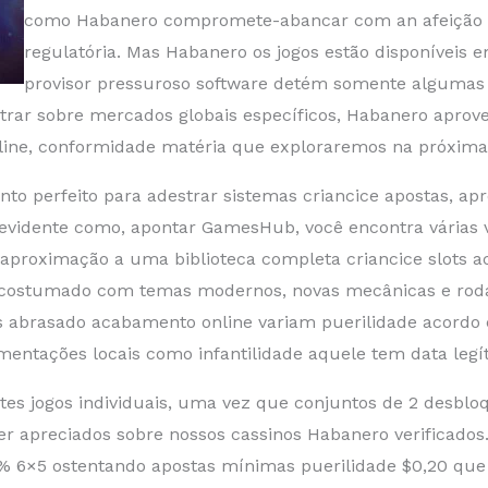
como Habanero compromete-abancar com an afeição d
regulatória. Mas Habanero os jogos estão disponíveis
provisor pressuroso software detém somente algumas l
entrar sobre mercados globais específicos, Habanero aprov
nline, conformidade matéria que exploraremos na próxim
o perfeito para adestrar sistemas criancice apostas, apr
é evidente como, apontar GamesHub, você encontra várias 
roximação a uma biblioteca completa criancice slots aces
s acostumado com temas modernos, novas mecânicas e roda
 abrasado acabamento online variam puerilidade acordo c
entações locais como infantilidade aquele tem data legít
s jogos individuais, uma vez que conjuntos de 2 desblo
er apreciados sobre nossos cassinos Habanero verificado
0% 6×5 ostentando apostas mínimas puerilidade $0,20 que