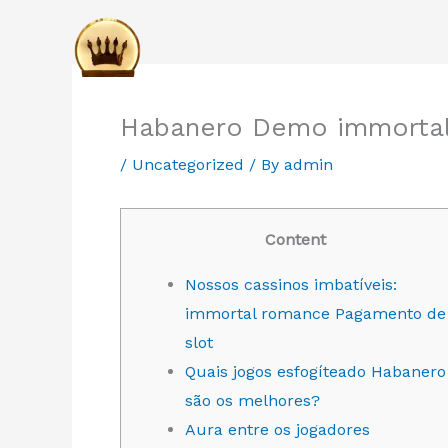
Skip
to
content
Habanero Demo immortal 
/
Uncategorized
/ By
admin
Content
Nossos cassinos imbatíveis:
immortal romance Pagamento de
slot
Quais jogos esfogíteado Habanero
são os melhores?
Aura entre os jogadores