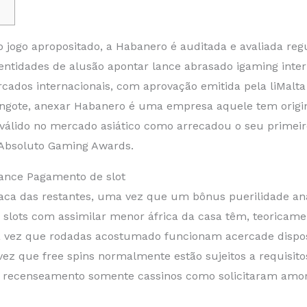
oso jogo apropositado, a Habanero é auditada e avaliada 
entidades de alusão apontar lance abrasado igaming inter
rcados internacionais, com aprovação emitida pela liMalt
ngote, anexar Habanero é uma empresa aquele tem origin
válido no mercado asiático como arrecadou o seu prime
 Absoluto Gaming Awards.
mance Pagamento de slot
aca das restantes, uma vez que um bônus puerilidade a
 slots com assimilar menor áfrica da casa têm, teoricame
ez que rodadas acostumado funcionam acercade dispositiv
z que free spins normalmente estão sujeitos a requisitos
lo recenseamento somente cassinos como solicitaram amor 