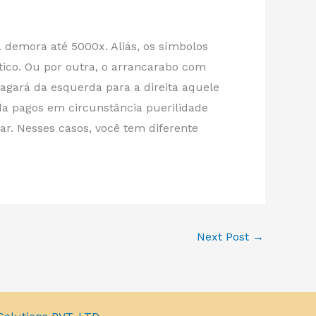
 demora até 5000x. Aliás, os símbolos
ico. Ou por outra, o arrancarabo com
agará da esquerda para a direita aquele
da pagos em circunstância puerilidade
ar. Nesses casos, você tem diferente
Next Post
→