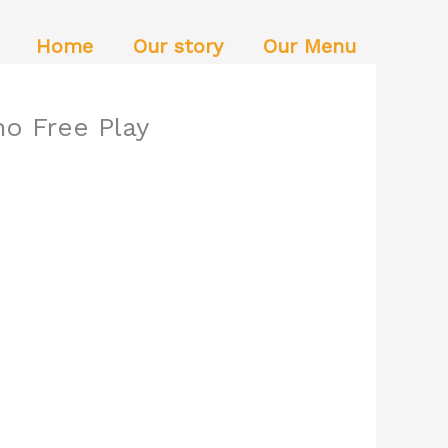
Home
Our story
Our Menu
o Free Play