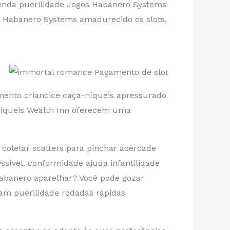
adenda puerilidade Jogos Habanero Systems
da Habanero Systems amadurecido os slots,
ento criancice caça-níqueis apressurado
níqueis Wealth Inn oferecem uma
coletar scatters para pinchar acercade
sível, conformidade ajuda infantilidade
Habanero aparelhar? Você pode gozar
am puerilidade rodadas rápidas