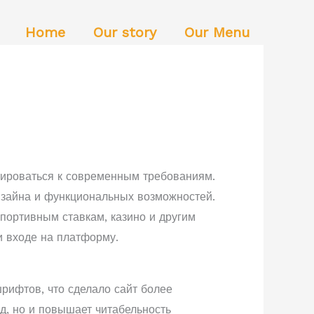
Home
Our story
Our Menu
тироваться к современным требованиям.
дизайна и функциональных возможностей.
портивным ставкам, казино и другим
и входе на платформу.
рифтов, что сделало сайт более
д, но и повышает читабельность