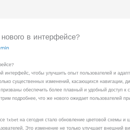
о нового в интерфейсе?
dmin
фейсе?
й интерфейс, чтобы улучшить опыт пользователей и адап
сколько существенных изменений, касающихся навигации, 
ризваны обеспечить более плавный и удобный доступ к с
отрим подробнее, что же нового ожидает пользователей пр
е 1xbet на сегодня стало обновление цветовой схемы и ш
ователей. Это изменение не только улучшает внешний ви