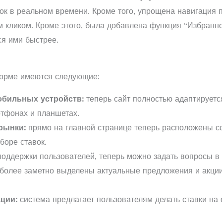
к в реальном времени. Кроме того, упрощена навигация п
им кликом. Кроме этого, была добавлена функция “Избран
ся ими быстрее.
форме имеются следующие:
обильных устройств:
теперь сайт полностью адаптируется
тфонах и планшетах.
рынки:
прямо на главной странице теперь расположены с
боре ставок.
оддержки пользователей, теперь можно задать вопросы в
олее заметно выделены актуальные предложения и акции,
ции:
система предлагает пользователям делать ставки на 