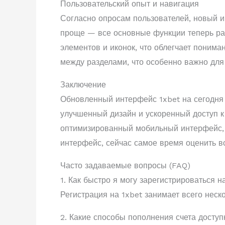
Пользовательский опыт и навигация
Согласно опросам пользователей, новый и
проще — все основные функции теперь рас
элементов и иконок, что облегчает поним
между разделами, что особенно важно для
Заключение
Обновленный интерфейс 1xbet на сегодня 
улучшенный дизайн и ускоренный доступ 
оптимизированный мобильный интерфейс, 
интерфейс, сейчас самое время оценить вс
Часто задаваемые вопросы (FAQ)
1. Как быстро я могу зарегистрироваться н
Регистрация на 1xbet занимает всего нес
2. Какие способы пополнения счета досту