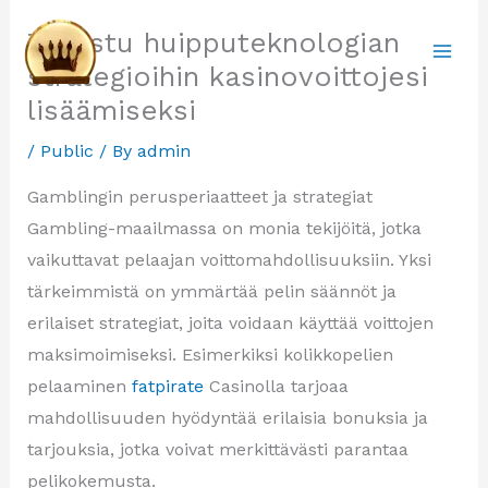
Skip
Tutustu huipputeknologian
to
strategioihin kasinovoittojesi
content
lisäämiseksi
/
Public
/ By
admin
Gamblingin perusperiaatteet ja strategiat
Gambling-maailmassa on monia tekijöitä, jotka
vaikuttavat pelaajan voittomahdollisuuksiin. Yksi
tärkeimmistä on ymmärtää pelin säännöt ja
erilaiset strategiat, joita voidaan käyttää voittojen
maksimoimiseksi. Esimerkiksi kolikkopelien
pelaaminen
fatpirate
Casinolla tarjoaa
mahdollisuuden hyödyntää erilaisia bonuksia ja
tarjouksia, jotka voivat merkittävästi parantaa
pelikokemusta.