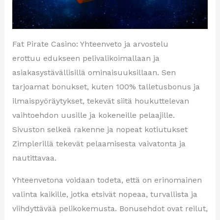
Fat Pirate Casino: Yhteenveto ja arvostelu
erottuu edukseen pelivalikoimallaan ja
asiakasystävällisillä ominaisuuksillaan. Sen
tarjoamat bonukset, kuten 100% talletusbonus ja
ilmaispyöräytykset, tekevät siitä houkuttelevan
vaihtoehdon uusille ja kokeneille pelaajille.
Sivuston selkeä rakenne ja nopeat kotiutukset
Zimplerillä tekevät pelaamisesta vaivatonta ja
nautittavaa.
Yhteenvetona voidaan todeta, että on erinomainen
valinta kaikille, jotka etsivät nopeaa, turvallista ja
viihdyttävää pelikokemusta. Bonusehdot ovat reilut,