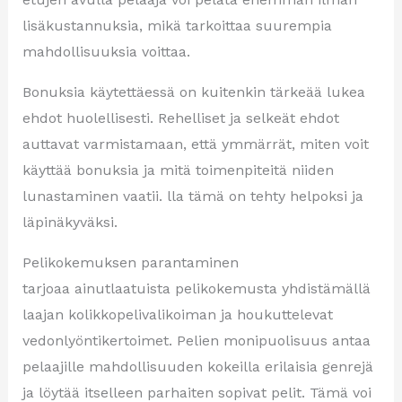
lisäkustannuksia, mikä tarkoittaa suurempia
mahdollisuuksia voittaa.
Bonuksia käytettäessä on kuitenkin tärkeää lukea
ehdot huolellisesti. Rehelliset ja selkeät ehdot
auttavat varmistamaan, että ymmärrät, miten voit
käyttää bonuksia ja mitä toimenpiteitä niiden
lunastaminen vaatii. lla tämä on tehty helpoksi ja
läpinäkyväksi.
Pelikokemuksen parantaminen
tarjoaa ainutlaatuista pelikokemusta yhdistämällä
laajan kolikkopelivalikoiman ja houkuttelevat
vedonlyöntikertoimet. Pelien monipuolisuus antaa
pelaajille mahdollisuuden kokeilla erilaisia genrejä
ja löytää itselleen parhaiten sopivat pelit. Tämä voi