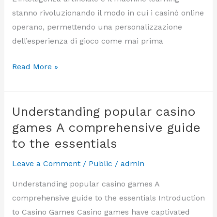
stanno rivoluzionando il modo in cui i casinò online
operano, permettendo una personalizzazione
dell’esperienza di gioco come mai prima
Read More »
Understanding popular casino
Understanding
popular
games A comprehensive guide
casino
to the essentials
games
Leave a Comment
/
Public
/
admin
A
comprehensive
Understanding popular casino games A
guide
comprehensive guide to the essentials Introduction
to
to Casino Games Casino games have captivated