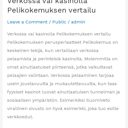
Verkossa vai kasinolla
vai
Pelikokemuksen vertailu
kasinolla
Leave a Comment
/
Public
/
admin
Pelikokemuksen
vertailu
Verkossa vai kasinolla Pelikokemuksen vertailu
Pelikokemuksen perusperiaatteet Pelikokemus on
keskeinen tekijä, kun vertaillaan verkossa
pelaamista ja perinteisiä kasinoita. Molemmilla on
omat ainutlaatuiset piirteensä, jotka vaikuttavat
pelaajien valintaan. Verkossa pelaaminen tarjoaa
usein joustavuutta ja mukautettavuutta, kun taas
fyysiset kasinot luovat ainutlaatuisen tunnelman ja
sosiaalisen ympäristön. Esimerkiksi SuomiVeto
virallinen sivusto on hyvä esimerkki, joka tuo esille
verkkoedut.