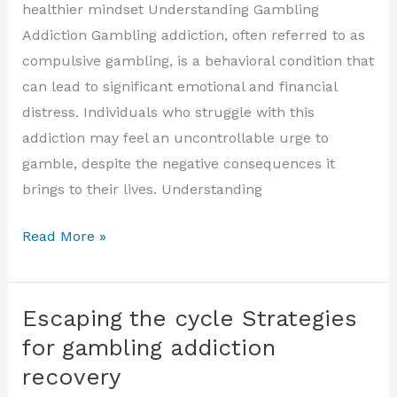
healthier
healthier mindset Understanding Gambling
mindset
Addiction Gambling addiction, often referred to as
compulsive gambling, is a behavioral condition that
can lead to significant emotional and financial
distress. Individuals who struggle with this
addiction may feel an uncontrollable urge to
gamble, despite the negative consequences it
brings to their lives. Understanding
Read More »
Escaping the cycle Strategies
Escaping
the
for gambling addiction
cycle
recovery
Strategies