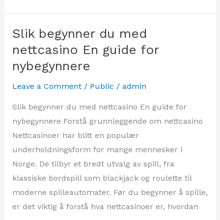
Slik begynner du med
Slik
begynner
nettcasino En guide for
du
nybegynnere
med
Leave a Comment
/
Public
/
admin
nettcasino
En
Slik begynner du med nettcasino En guide for
guide
nybegynnere Forstå grunnleggende om nettcasino
for
Nettcasinoer har blitt en populær
nybegynnere
underholdningsform for mange mennesker i
Norge. De tilbyr et bredt utvalg av spill, fra
klassiske bordspill som blackjack og roulette til
moderne spilleautomater. Før du begynner å spille,
er det viktig å forstå hva nettcasinoer er, hvordan