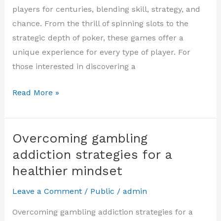
the
players for centuries, blending skill, strategy, and
essentials
chance. From the thrill of spinning slots to the
strategic depth of poker, these games offer a
unique experience for every type of player. For
those interested in discovering a
Read More »
Overcoming gambling
Overcoming
gambling
addiction strategies for a
addiction
healthier mindset
strategies
Leave a Comment
/
Public
/
admin
for
a
Overcoming gambling addiction strategies for a