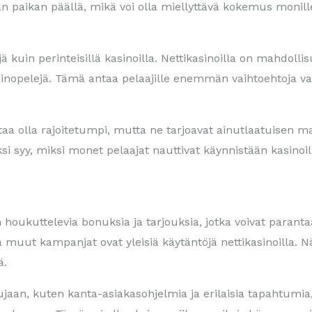
 paikan päällä, mikä voi olla miellyttävä kokemus monille 
 kuin perinteisillä kasinoilla. Nettikasinoilla on mahdollis
asinopelejä. Tämä antaa pelaajille enemmän vaihtoehtoja val
aattaa olla rajoitetumpi, mutta ne tarjoavat ainutlaatuise
 syy, miksi monet pelaajat nauttivat käynnistään kasinoilla,
ukuttelevia bonuksia ja tarjouksia, jotka voivat paranta
a muut kampanjat ovat yleisiä käytäntöjä nettikasinoilla. 
ä.
ujaan, kuten kanta-asiakasohjelmia ja erilaisia tapahtumia