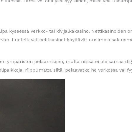
 kanssa. Tämä voi olla yksi syy siihen, miksi yhä useampi 
ipa kyseessä verkko- tai kivijalkakasino. Nettikasinoiden o
turvan. Luotettavat nettikasinot käyttävät uusimpia salaus
isen ympäristön pelaamiseen, mutta niissä ei ole samaa digi
elipaikkoja, riippumatta siitä, pelaavatko he verkossa vai fyy