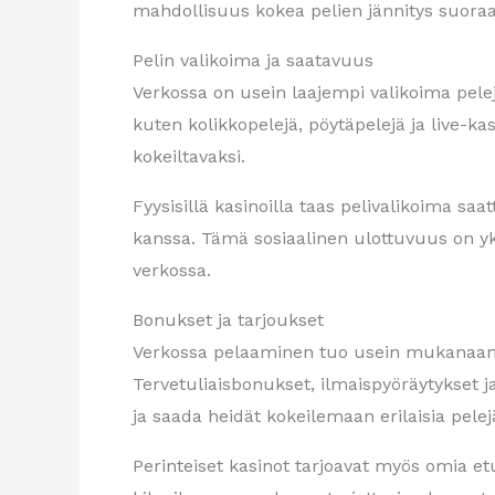
mahdollisuus kokea pelien jännitys suoraan
Pelin valikoima ja saatavuus
Verkossa on usein laajempi valikoima pelejä
kuten kolikkopelejä, pöytäpelejä ja live-k
kokeiltavaksi.
Fyysisillä kasinoilla taas pelivalikoima s
kanssa. Tämä sosiaalinen ulottuvuus on yksi
verkossa.
Bonukset ja tarjoukset
Verkossa pelaaminen tuo usein mukanaan ho
Tervetuliaisbonukset, ilmaispyöräytykset j
ja saada heidät kokeilemaan erilaisia pelej
Perinteiset kasinot tarjoavat myös omia et