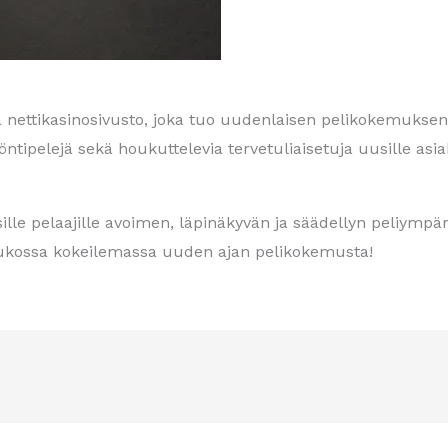
 nettikasinosivusto, joka tuo uudenlaisen pelikokemuksen
öntipelejä sekä houkuttelevia tervetuliaisetuja uusille asi
lle pelaajille avoimen, läpinäkyvän ja säädellyn peliympär
oukossa kokeilemassa uuden ajan pelikokemusta!