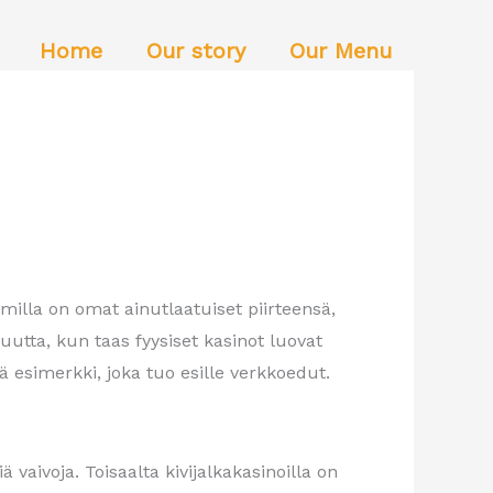
Home
Our story
Our Menu
milla on omat ainutlaatuiset piirteensä,
uutta, kun taas fyysiset kasinot luovat
 esimerkki, joka tuo esille verkkoedut.
 vaivoja. Toisaalta kivijalkakasinoilla on