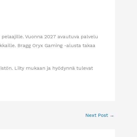
 pelaajille. Vuonna 2027 avautuva palvelu
akkaille. Bragg Oryx Gaming -alusta takaa
istön. Liity mukaan ja hyödynnä tulevat
Next Post
→