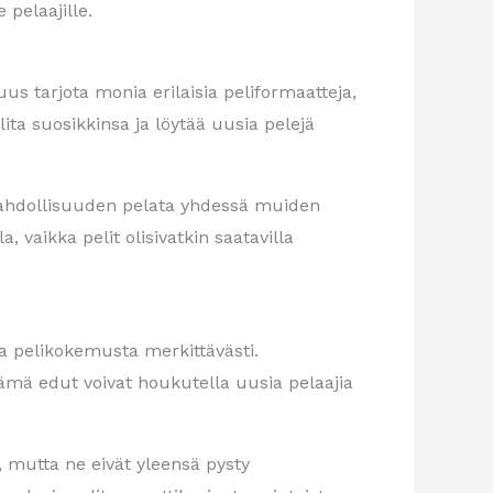
pelaajille.
uus tarjota monia erilaisia peliformaatteja,
ita suosikkinsa ja löytää uusia pelejä
n mahdollisuuden pelata yhdessä muiden
 vaikka pelit olisivatkin saatavilla
a pelikokemusta merkittävästi.
Nämä edut voivat houkutella uusia pelaajia
, mutta ne eivät yleensä pysty