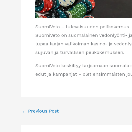
SuomiVeto – tulevaisuuden pelikokemus
SuomiVeto on suomalainen vedonlyönti- ja
lupaa laajan valikoiman kasino- ja vedonly
sujuvan ja turvallisen pelikokemuksen.
SuomiVeto keskittyy tarjoamaan suomalaisi
edut ja kampanjat – olet ensimmäisten j
←
Previous Post