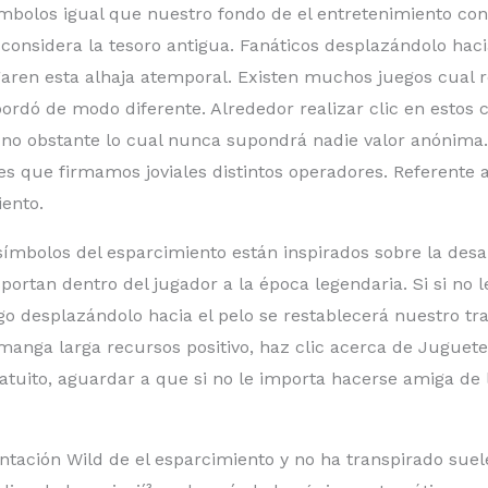
 símbolos igual que nuestro fondo de el entretenimiento c
e considera la tesoro antigua. Fanáticos desplazándolo hac
ugaren esta alhaja atemporal. Existen muchos juegos cual r
ordó de modo diferente. Alrededor realizar clic en estos
no obstante lo cual nunca supondrá nadie valor anónima. C
les que firmamos joviales distintos operadores. Referente
iento.
símbolos del esparcimiento están inspirados sobre la desar
ortan dentro del jugador a la época legendaria. Si si no 
ego desplazándolo hacia el pelo se restablecerá nuestro t
 manga larga recursos positivo, haz clic acerca de Juguet
atuito, aguardar a que si no le importa hacerse amiga de
sentación Wild de el esparcimiento y no ha transpirado s