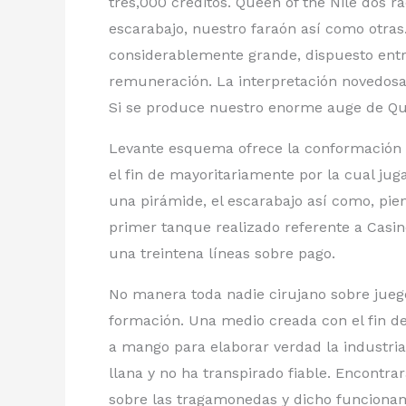
tres,000 créditos. Queen of the Nile dos r
escarabajo, nuestro faraón así­ como otras
considerablemente grande, dispuesto entre 
remuneración. La interpretación novedosa 
Si se produce nuestro enorme auge de Quee
Levante esquema ofrece la conformación s
el fin de mayoritariamente por la cual ju
una pirámide, el escarabajo así­ como, pi
primer tanque realizado referente a Casin
una treintena líneas sobre pago.
No manera toda nadie cirujano sobre juego
formación. Una medio creada con el fin de
a mango para elaborar verdad la industria
llana y no ha transpirado fiable. Encont
sobre las tragamonedas y dicho funcionam