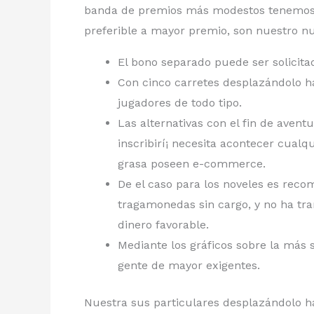
banda de premios más modestos tenemos l
preferible a mayor premio, son nuestro nue
El bono separado puede ser solicit
Con cinco carretes desplazándolo hac
jugadores de todo tipo.
Las alternativas con el fin de avent
inscribirí¡ necesita acontecer cualq
grasa poseen e-commerce.
De el caso para los noveles es reco
tragamonedas sin cargo, y no ha tra
dinero favorable.
Mediante los gráficos sobre la más 
gente de mayor exigentes.
Nuestra sus particulares desplazándolo ha