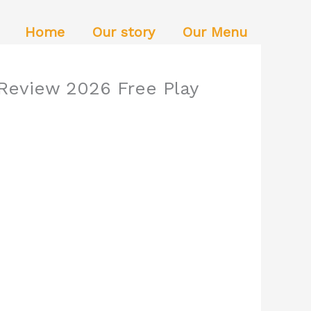
Home
Our story
Our Menu
 Review 2026 Free Play