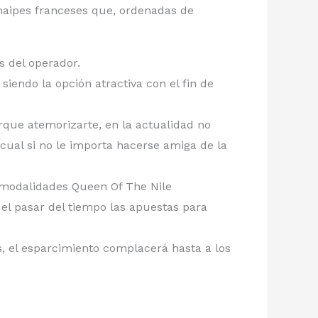
aipes franceses que, ordenadas de
s del operador.
siendo la opción atractiva con el fin de
orque atemorizarte, en la actualidad no
 cual si no le importa hacerse amiga de la
s modalidades Queen Of The Nile
 el pasar del tiempo las apuestas para
s, el esparcimiento complacerá hasta a los