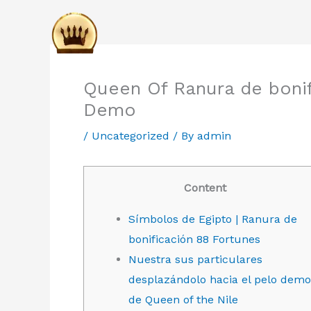
Skip
to
content
Queen Of Ranura de bonif
Demo
/
Uncategorized
/ By
admin
Content
Símbolos de Egipto | Ranura de
bonificación 88 Fortunes
Nuestra sus particulares
desplazándolo hacia el pelo demo
de Queen of the Nile