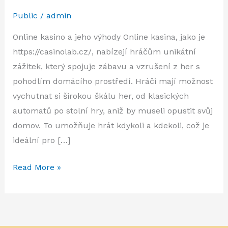
Casino
Public
/
admin
Lab:
Revoluční
Online kasino a jeho výhody Online kasina, jako je
koncepty
https://casinolab.cz/, nabízejí hráčům unikátní
pro
zážitek, který spojuje zábavu a vzrušení z her s
moderního
pohodlím domácího prostředí. Hráči mají možnost
hráče
vychutnat si širokou škálu her, od klasických
automatů po stolní hry, aniž by museli opustit svůj
domov. To umožňuje hrát kdykoli a kdekoli, což je
ideální pro […]
Read More »